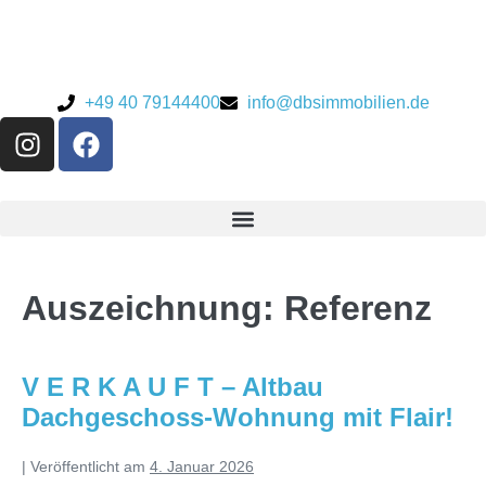
+49 40 79144400
info@dbsimmobilien.de
Auszeichnung:
Referenz
V E R K A U F T – Altbau
Dachgeschoss-Wohnung mit Flair!
|
Veröffentlicht am
4. Januar 2026