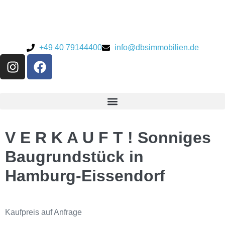
+49 40 79144400
info@dbsimmobilien.de
V E R K A U F T ! Sonniges
Baugrundstück in
Hamburg-Eissendorf
Kaufpreis
auf Anfrage