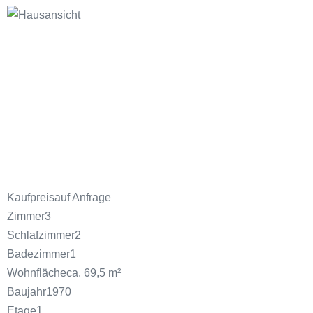
Kaufpreis
auf Anfrage
Zimmer
3
Schlafzimmer
2
Badezimmer
1
Wohnfläche
ca. 69,5 m²
Baujahr
1970
Etage
1