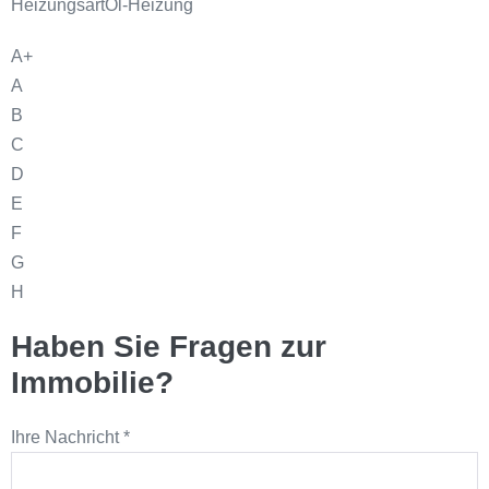
Heizungsart
Öl-Heizung
A+
A
B
C
D
E
F
G
H
Haben Sie Fragen zur
Immobilie?
Ihre Nachricht
*