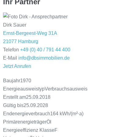
Ihr Partner
Dirk Sauer
Ernst-Bergeest-Weg 31A
21077 Hamburg
Telefon
+49 (0) 40 / 791 44 400
E-Mail
info@dbsimmobilien.de
Jetzt Anrufen
Baujahr
1970
Energie­ausweistyp
Verbrauchsausweis
Erstellt am
25.09.2018
Gültig bis
25.09.2028
Endenergieverbrauch
164 kWh/(m²·a)
Primärenergieträger
Öl
Energieeffizienz Klasse
F