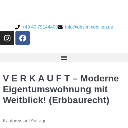
+49 40 79144400
info@dbsimmobilien.de
V E R K A U F T – Moderne
Eigentumswohnung mit
Weitblick! (Erbbaurecht)
Kaufpreis
auf Anfrage