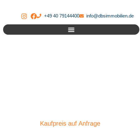
+49 40 79144400
info@dbsimmobilien.de
V E R K A U F T – Moderne
Penthouse-Wohnung am
Stadtpark!
Kaufpreis
auf Anfrage