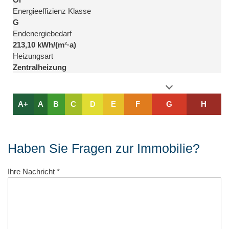
Energieeffizienz Klasse
G
Endenergiebedarf
213,10 kWh/(m²·a)
Heizungsart
Zentralheizung
A+
A
B
C
D
E
F
G
H
Haben Sie Fragen zur Immobilie?
Ihre Nachricht
*