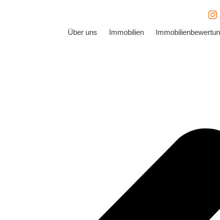
Über uns
Immobilien
Immobilienbewertu
 Ihre Immobilie
llkommen. Wir lieben unsere Arbeit und haben im Laufe der Z
uhause und sind hier überwiegend tätig.